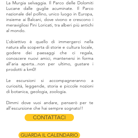
La Murgia selvaggia. Il Parco delle Dolomiti
Lucane dalle guglie acuminate. Il Parco
nazionale del pollino, unico luogo in Europa,
insieme ai Balcani, dove vivono e crescono i
meravigliosi Pini Loricati, tra alberi più antichi
al mondo.
L’obiettivo è quello di immergerci nella
natura alla scoperta di storie e cultura locale,
godere dei paesaggi che ci regala,
conoscere nuovi amici, mantenersi in forma
all’aria aperta...non per ultimo, gustare i
prodotti a km0!
Le escursioni si accompagneranno a
curiosità, leggende, storia e piccole nozioni
di botanica, geologia, zoologia.
Dimmi dove vuoi andare, penserò per te
all’escursione che hai sempre sognato!!
CONTATTACI
GUARDA IL CALENDARIO