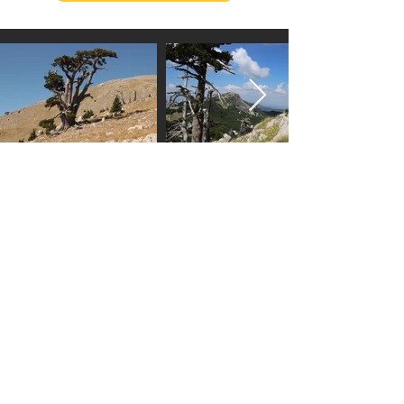
murgiatrekking@gmail.com
+39 3488066023