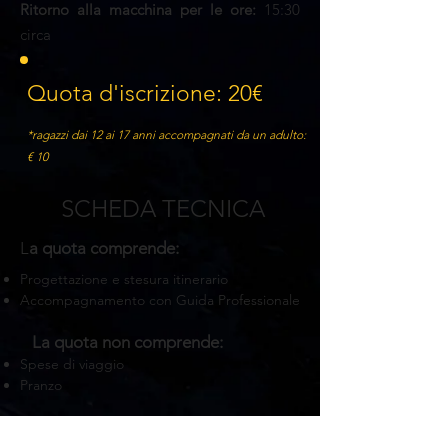
Ritorno alla macchina per le ore:
15:30
circa
Quota d'iscrizione: 20
€
*ragazzi dai 12 ai 17
anni accompagnati da un adulto:
€ 10
SCHEDA TECNICA
L
a quota comprende:
Progettazione e stesura itinerario
A
ccompagnamento con Guida Professionale
La quota non comprende:
Spese di viaggio
Pranzo
.