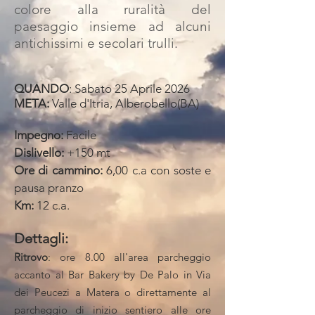
colore alla ruralità del
paesaggio insieme ad alcuni
antichissimi e secolari trulli.
QUANDO
: Sabato 25 Aprile
2026
META:
Valle d'Itria, Alberobello(BA)
Impegno:
Facile
Dislivello:
+15
0 mt
Ore di cammino:
6,00 c.a con soste e
pausa pranzo
Km:
12
c.a.
Dettagli:
Ritrovo
: ore 8
.0
0 all'area parcheggio
accanto al Bar Bakery by De Palo in Via
dei Peucezi a Matera o direttamente al
parcheggio di inizio sentiero alle ore