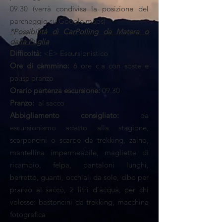
09.30 (verrà condivisa la posizione del
parcheggio su Google maps)
*Possibilità di CarPolling da Matera o
dalla Puglia
Difficoltà:
<E> Escursionistico
Ore di cammino:
6 ore c.a con soste e
pausa pranzo
Orario partenza escursione:
09.30
Pranzo:
al sacco
Abbigliamento consigliato:
da
escursionismo adatto alla stagione,
scarponcini o scarpe da trekking, zaino,
mantellina impermeabile, magliette di
ricambio, felpa, pantaloni lunghi
,
berretto, guanti, occhiali da sole, cibo per
pranzo al sacco, 2 litri d’acqua, per chi
volesse: bastoncini da trekking, macchina
fotografica