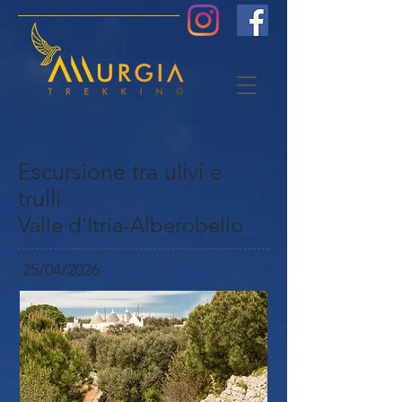
Escursione tra ulivi e
trulli
Valle d'Itria-Alberobello
25/04/2026