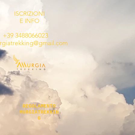
ISCRIZIONI
E INFO
39 3488066023
rgiatrekking@gmail.com
REGOLAMENTO
MURGIATREKKIN
G