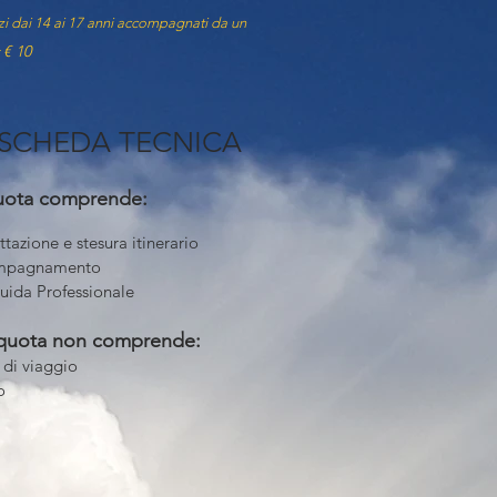
zi dai 14 ai 17 anni accompagnati da un
€ 10
:
SCHEDA TECNICA
uota comprende:
tazione e stesura itinerario
mpagnamento
uida Professionale
quota non comprende:
 di viaggio
o