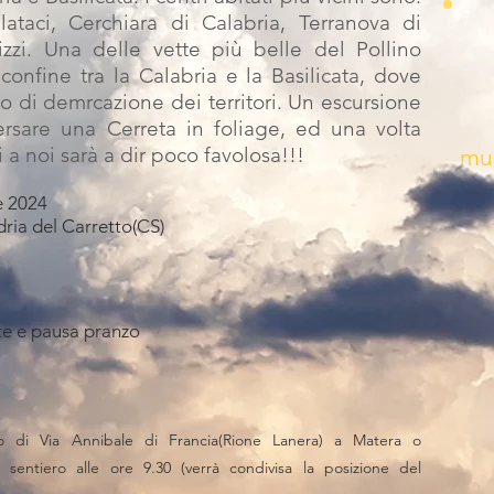
lataci, Cerchiara di Calabria, Terranova di
zzi. Una delle vette più belle del Pollino
 confine tra la Calabria e la Basilicata, dove
o di demrcazione dei territori. Un escursione
ersare una Cerreta in foliage, ed una volta
+
i a noi sarà a dir poco favolosa!!!
mu
e 2024
dria del Carretto(CS)
te e pausa pranzo
io di Via Annibale di Francia(Rione Lanera) a Matera o
 sentiero alle ore 9.30 (verrà condivisa la posizione del