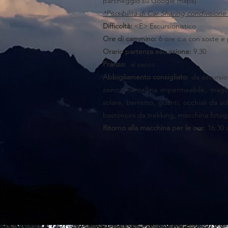
parcheggio su Google maps)
*Possibilità di Car Sharing condivision
Difficoltà:
<E> Escursionistico
Ore di cammino:
6
ore c.a con soste e
Orario partenza escursione:
9.30
Pranzo:
al sacco
Abbigliamento consigliato:
da escursio
zaino, mantellina impermeabile, magli
solare, berretto, guanti, occhiali da so
bastoncini da trekking, macchina fotog
Ritorno alla macchina per le ore:
16:30 