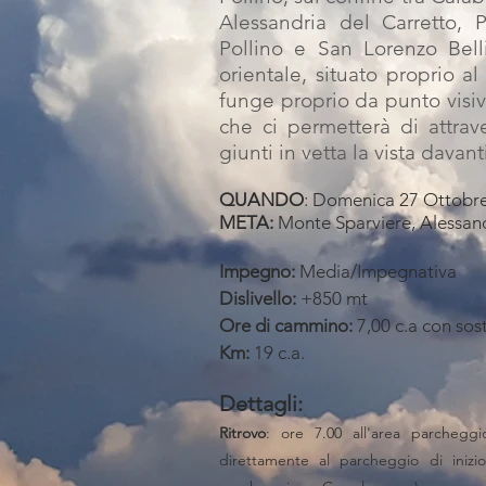
Alessandria del Carretto, P
Pollino e San Lorenzo Belli
orientale, situato proprio al
funge proprio da punto visiv
che ci permetterà di attrav
giunti in vetta la vista davant
QUANDO
: Domenica 27 Ottobr
META:
Monte Sparviere
, Alessan
Impegno:
Media/Impegnativa
Dislivello:
+850 mt
Ore di cammino:
7,00 c.a con sos
Km:
19 c.a.
Dettagli:
Ritrovo
: ore 7.00 all'area parchegg
direttamente al parcheggio di inizio