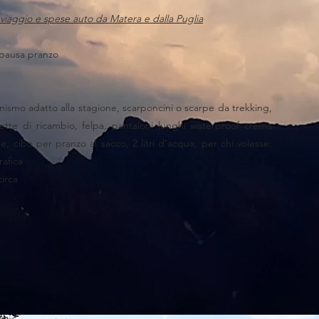
e viaggio e spese auto da Matera e dalla Puglia
 pausa pranzo
nismo adatto alla stagione, scarponcini o scarpe da trekking,
ette di ricambio, felpa, pantaloni lunghi waterproof crema
le, cibo per pranzo al sacco, 2 litri d’acqua, per chi volesse:
rafica
circa