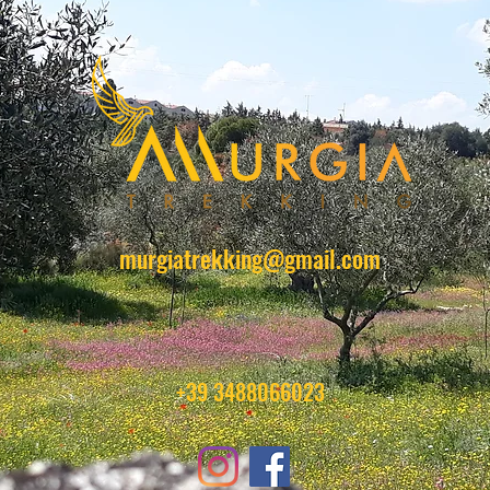
murgiatrekking@gmail.com
+39 3488066023