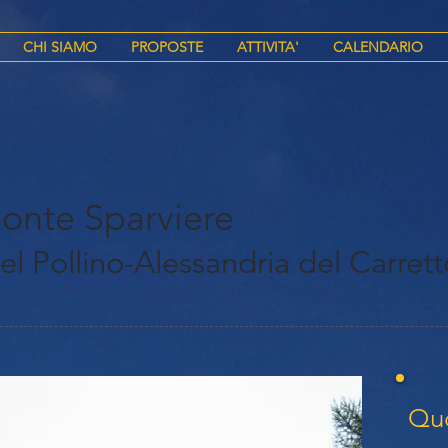
CHI SIAMO
PROPOSTE
ATTIVITA'
CALENDARIO
Monte Sparviere
l Pollino-Alessandria del Carrett
Quo