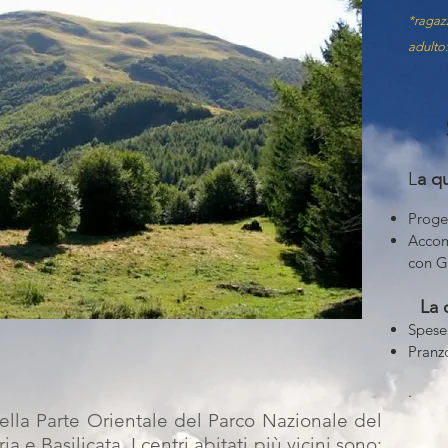
*ragaz
adulto
L
a q
Proget
A
cco
con G
La 
Spese
Pranz
.
nella Parte Orientale del Parco Nazionale del
ia e Basilicata. I centri abitati più vicini sono: