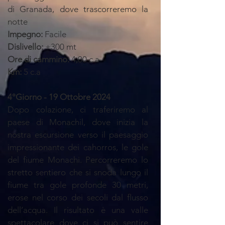
di Granada, dove trascorreremo la
notte
Impegno:
Facile
Dislivello:
+300 mt
Ore di cammino:
4,00 c.a
Km:
5 c.a
4°Giorno - 19 Ottobre 2024
Dopo colazione, ci traferiremo al
paese di Monachil, dove inizia la
nostra escursione verso il paesaggio
impressionante dei cahorros, le gole
del fiume Monachi. Percorreremo lo
stretto sentiero che si snoda lungo il
fiume tra gole profonde 30 metri,
erose nel corso dei secoli dal flusso
dell’acqua. Il risultato è una valle
spettacolare dove ci si può sentire