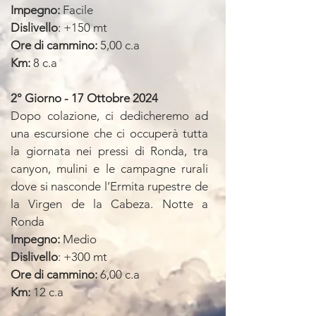
Impegno:
Facile
Dislivello
: +150 mt
Ore di cammino:
5,00 c.a
Km:
8 c.a
2° Giorno -
17 Ottobre 2024
Dopo colazione, ci dedicheremo ad
una escursione che ci occuperà tutta
la giornata nei pressi di Ronda, tra
canyon, mulini e le campagne rurali
dove si nasconde l’Ermita rupestre de
la Virgen de la Cabeza. Notte a
Ronda
Impegno:
Medio
Dislivello
: +300 mt
Ore di cammino:
6,00 c.a
Km:
12 c.a