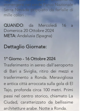
immergersi nel verde Parco Nazionale
Serra Nevada popolato da farfalle di
mille colori .
QUANDO
: da Mercoledì 16 a
Domenica 20 Ottobre 2024
META:
Andalusia (Spagna)
Dettaglio Giornate:
1° Giorno - 16 Ottobre 2024
Trasferimento in aereo dall'aeroporto
di Bari a Siviglia, ritiro dei mezzi e
trasferimento a Ronda. Meravigliosa
e antica città arroccata sulla gola di El
Tajo, profonda circa 100 metri. Primi
passi nel centro storico, chiamato La
Ciudad, caratterizzato da bellissime
architetture arabe. Notte a Ronda.