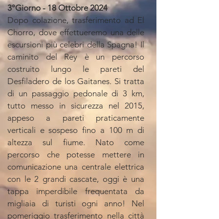
3°Giorno -
18 Ottobre 2024
Dopo colazione, trasferimento ad El
Chorro, dove effettueremo una delle
escursioni più celebri della Spagna! Il
caminito del Rey è un percorso
costruito lungo le pareti del
Desfiladero de los Gaitanes. Si tratta
di un passaggio pedonale di 3 km,
tutto messo in sicurezza nel 2015,
appeso a pareti praticamente
verticali e sospeso fino a 100 m di
altezza sul fiume. Nato come
percorso che potesse mettere in
comunicazione una centrale elettrica
con le 2 grandi cascate, oggi è una
tappa imperdibile frequentata da
migliaia di turisti ogni anno! Nel
pomeriggio trasferimento nella città