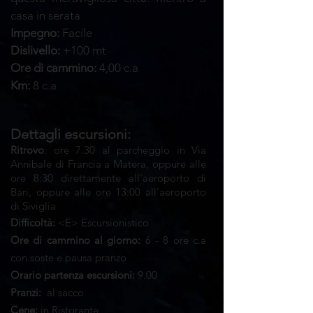
casa in serata
Impegno:
Facile
Dislivello:
+100 mt
Ore di cammino:
4,00 c.a
Km:
8 c.a
D
ettagli escursioni:
Ritrovo
: ore 7.30 al parcheggio in Via
Annibale di Francia a Matera, oppure alle
ore 8:30 direttamente all'aeroporto di
Bari, oppure alle ore 13:00 all'aeroporto
di Siviglia
Difficoltà:
<E> Escursionistico
Ore di cammino al giorno:
6 - 8 ore c.a
con soste e pausa pranzo
Orario partenza escursioni:
9.00
Pranzi:
al sacco
Cene:
in Ristorante