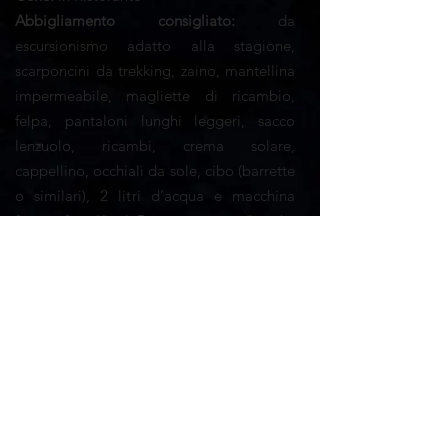
Abbigliamento consigliato:
da
escursionismo adatto alla stagione,
scarponcini da trekking, zaino, mantellina
impermeabile, magliette di ricambio,
felpa, pantaloni lunghi leggeri, sacco
lenzuolo, ricambi, crema solare,
cappellino, occhiali da sole, cibo (barrette
o similari), 2 litri d’acqua e macchina
fotografica, Kit di Primo soccorso (bende,
cerotti, compeed, ecc)
Quota d'iscrizione: 55
0€
*ragazzi dai 11 ai 17 anni accompagnati da un adulto:
390€
SCHEDA TECNICA