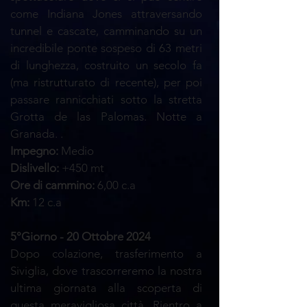
come Indiana Jones attraversando
tunnel e cascate, camminando su un
incredibile ponte sospeso di 63 metri
di lunghezza, costruito un secolo fa
(ma ristrutturato di recente), per poi
passare rannicchiati sotto la stretta
Grotta de las Palomas. Notte a
Granada. .
Impegno:
Medio
Dislivello:
+450 mt
Ore di cammino:
6,00 c.a
Km:
12
c.a
5°Giorno - 20 Ottobre 2024
Dopo colazione, trasferimento a
Siviglia, dove trascorreremo la nostra
ultima giornata alla scoperta di
questa meravigliosa città. Rientro a