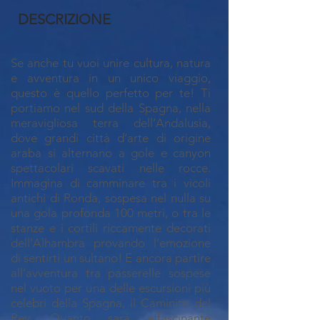
DESCRIZIONE
Se anche tu vuoi unire cultura, natura
e avventura in un unico viaggio,
questo è quello perfetto per te! Ti
portiamo nel sud della Spagna, nella
meravigliosa terra dell’Andalusia,
dove grandi città d’arte di origine
araba si alternano a gole e canyon
spettacolari scavati nelle rocce.
Immagina di camminare tra i vicoli
antichi di Ronda, sospesa nel nulla su
una gola profonda 100 metri, o tra le
stanze e i cortili riccamente decorati
dell’Alhambra provando l’emozione
di sentirti un sultano! E ancora partire
all’avventura tra passerelle sospese
nel vuoto per una delle escursioni più
celebri della Spagna, il Caminito del
Rey. Quanto sarà affascinante